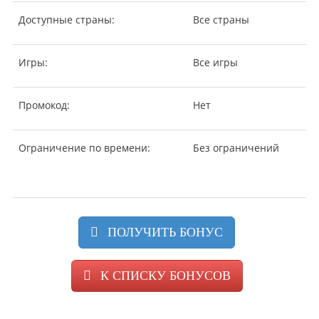
Доступные страны:
Все страны
Игры:
Все игры
Промокод:
Нет
Ограничение по времени:
Без ограничений
ПОЛУЧИТЬ БОНУС
К СПИСКУ БОНУСОВ