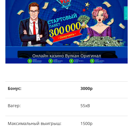
Онлайн казино Вулкан Оригинал
Бонус:
3000р
Вагер:
55хВ
Максимальный выигрыш:
1500р