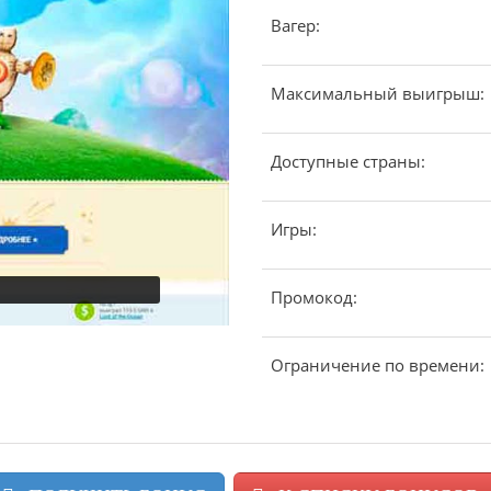
Вагер:
Максимальный выигрыш:
Доступные страны:
Игры:
Промокод:
Ограничение по времени: