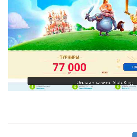
Онлайн казино SlotoKing