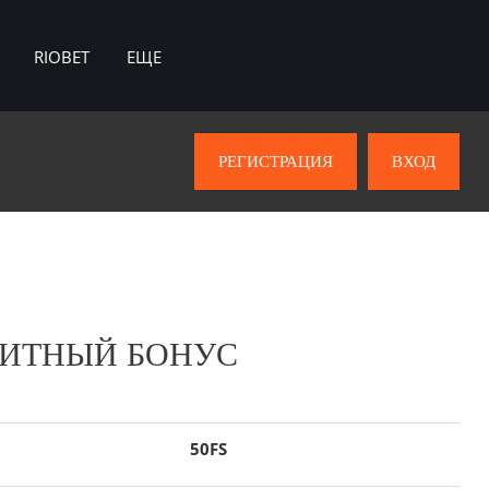
RIOBET
ЕЩЕ
РЕГИСТРАЦИЯ
ВХОД
ЗИТНЫЙ БОНУС
50FS