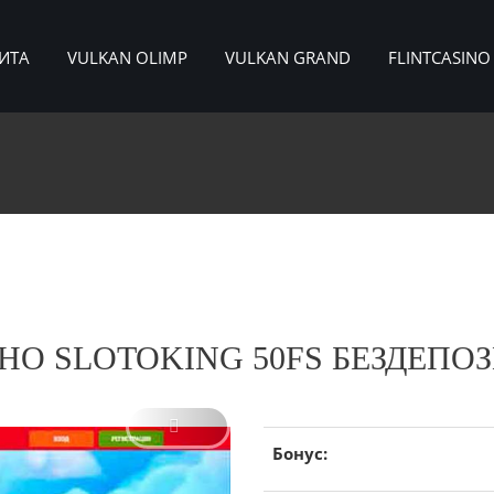
ИТА
VULKAN OLIMP
VULKAN GRAND
FLINTCASINO
НО SLOTOKING 50FS БЕЗДЕПО
Бонус: