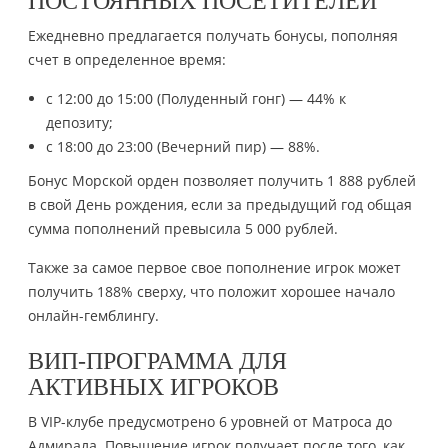
ПОСТОЯННЫХ ПОСЕТИТЕЛЕЙ
Ежедневно предлагается получать бонусы, пополняя
счет в определенное время:
с 12:00 до 15:00 (Полуденный гонг) — 44% к
депозиту;
с 18:00 до 23:00 (Вечерний пир) — 88%.
Бонус Морской орден позволяет получить 1 888 рублей
в свой День рождения, если за предыдущий год общая
сумма пополнений превысила 5 000 рублей.
Также за самое первое свое пополнение игрок может
получить 188% сверху, что положит хорошее начало
онлайн-гемблингу.
ВИП-ПРОГРАММА ДЛЯ
АКТИВНЫХ ИГРОКОВ
В VIP-клубе предусмотрено 6 уровней от Матроса до
Адмирала. Повышение игрок получает после того, как